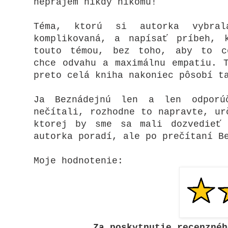
neprajem nikdy nikomu!
Téma, ktorú si autorka vybra
komplikovaná, a napísať príbeh, 
touto témou, bez toho, aby to c
chce odvahu a maximálnu empatiu. 
preto celá kniha nakoniec pôsobí t
Ja Beznádejnú len a len odporú
nečítali, rozhodne to napravte, ur
ktorej by sme sa mali dozvedieť
autorka poradí, ale po prečítaní B
Moje hodnotenie:
Za poskytnutie recenznéh