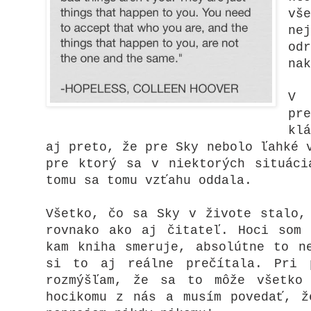
vš
ne
od
na
V 
pr
kl
aj preto, že pre Sky nebolo ľahké 
pre ktorý sa v niektorých situáci
tomu sa tomu vzťahu oddala.
Všetko, čo sa Sky v živote stalo,
rovnako ako aj čitateľ. Hoci som 
kam kniha smeruje, absolútne to n
si to aj reálne prečítala. Pri 
rozmýšľam, že sa to môže všetko
hocikomu z nás a musím povedať, ž