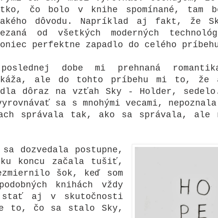
etko, čo bolo v knihe spomínané, tam
jakého dôvodu. Napríklad aj fakt, že S
rezaná od všetkých moderných technoló
koniec perfektne zapadlo do celého príbeh
poslednej dobe mi prehnaná romantik
ekáža, ale do tohto príbehu mi to, že 
ádla dôraz na vzťah Sky - Holder, sedelo
vyrovnávať sa s mnohými vecami, nepoznala
ach správala tak, ako sa správala, ale 
 sa dozvedala postupne,
ku koncu začala tušiť,
ezmiernilo šok, keď som
podobných knihách vždy
 stať aj v skutočnosti
e to, čo sa stalo Sky,