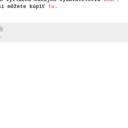
si môžete kúpiť
tu
.
e