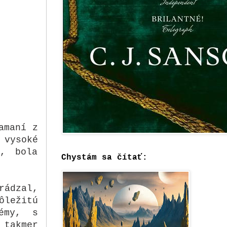
amaní z
 vysoké
a, bola
Chystám sa čítať:
rádzal,
ôležitú
émy, s
 takmer