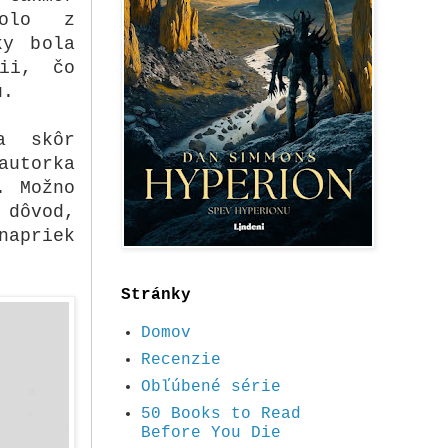
 bolo z
ky bola
gii, čo
u.
a skôr
autorka
. Možno
 dôvod,
napriek
Stránky
Domov
Recenzie
Obľúbené série
50 Books to Read
Before You Die