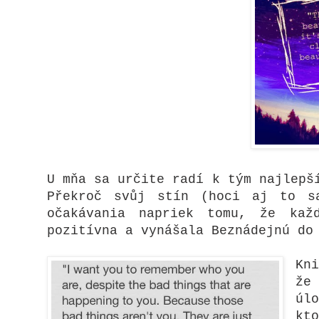
U mňa sa určite radí k tým najlepš
Překroč svůj stín (hoci aj to s
očakávania napriek tomu, že kaž
pozitívna a vynášala Beznádejnú d
Kn
že
úl
kt