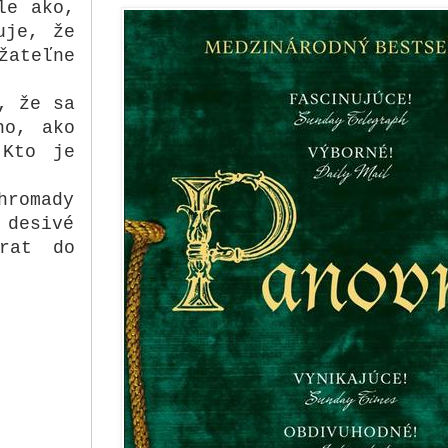
le ako,
uje, že
žateľne
, že sa
ho, ako
 Kto je
hromady
 desivé
rat do