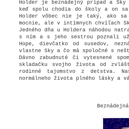
Holder je beznádejný prípad a Sky
keď spolu chodia do školy a on sa
Holder vôbec nie je taký, ako sa
mocnie, ale v intímnych chvíľach S
Jedného dňa u Holdera náhodou natr
s ním a s jeho sestrou poznali u
Hope, dievčatko od susedov, nezn
vlastne Sky a čo má spoločné s neš
Dávno zabudnuté či vytesnené spo
skladačku svojho života od zvláš
rodinné tajomstvo z detstva. N
normálneho života plného lásky a v
Beznádejná