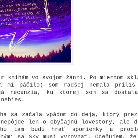
ím knihám vo svojom žánri. Po miernom skl
a mi páčilo) som radšej nemala príliš
dá recenzia, ku ktorej som sa dostal
o nebies.
iha sa začala vpádom do deja, ktorý prez
 nepôjde len o obyčajnú lovestory, ale d
ohu tam budú hrať spomienky a probl
orými sa Sky musí vyrovnať. Oceňujem, že