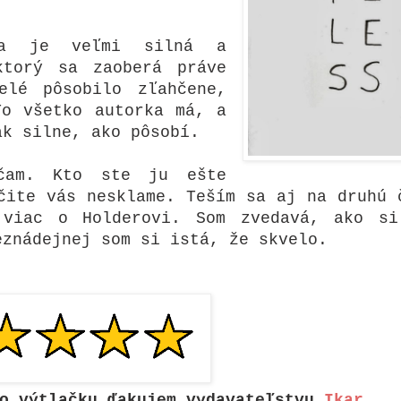
la je veľmi silná a
ktorý sa zaoberá práve
elé pôsobilo zľahčene,
To všetko autorka má, a
ak silne, ako pôsobí.
čam. Kto ste ju ešte
čite vás nesklame. Teším sa aj na druhú 
 viac o Holderovi. Som zvedavá, ako s
eznádejnej som si istá, že skvelo.
o výtlačku ďakujem vydavateľstvu
Ikar
.