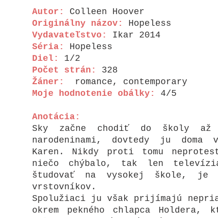
Autor:
Colleen Hoover
Originálny názov:
Hopeless
Vydavateľstvo:
Ikar 2014
Séria:
Hopeless
Diel:
1/2
Počet strán:
328
Žáner:
romance, contemporary
Moje hodnotenie obálky:
4/5
Anotácia:
Sky začne chodiť do školy až 
narodeninami, dovtedy ju doma v
Karen. Nikdy proti tomu neprote
niečo chýbalo, tak len televíz
študovať na vysokej škole, je 
vrstovníkov.
Spolužiaci ju však prijímajú nepri
okrem pekného chlapca Holdera, k