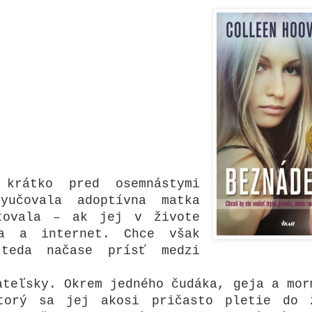
krátko pred osemnástymi
yučovala adoptívna matka
stovala – ak jej v živote
ia a internet. Chce však
teda načase prísť medzi
ateľsky. Okrem jedného čudáka, geja a mor
torý sa jej akosi pričasto pletie do 