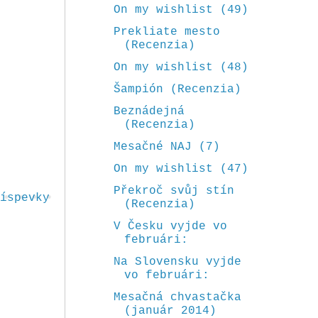
On my wishlist (49)
Prekliate mesto
(Recenzia)
On my wishlist (48)
Šampión (Recenzia)
Beznádejná
(Recenzia)
Mesačné NAJ (7)
On my wishlist (47)
Překroč svůj stín
íspevky
(Recenzia)
V Česku vyjde vo
februári:
Na Slovensku vyjde
vo februári:
Mesačná chvastačka
(január 2014)