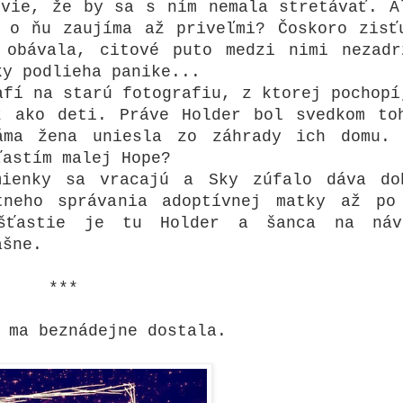
 vie, že by sa s ním nemala stretávať. A
 o ňu zaujíma až priveľmi? Čoskoro zisť
 obávala, citové puto medzi nimi nezadr
ky podlieha panike...
afí na starú fotografiu, z ktorej pochopí
ž ako deti. Práve Holder bol svedkom to
áma žena uniesla zo záhrady ich domu.
ťastím malej Hope?
mienky sa vracajú a Sky zúfalo dáva do
tneho správania adoptívnej matky až po
ašťastie je tu Holder a šanca na náv
ášne.
***
 ma beznádejne dostala.